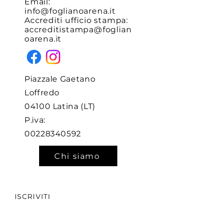
Email:
info@foglianoarena.it
Accrediti ufficio stampa:
accreditistampa@foglian
oarena.it
Piazzale Gaetano
Loffredo
04100 Latina (LT)
P.iva:
00228340592
Chi siamo
ISCRIVITI
Ricevi le notizie e gli